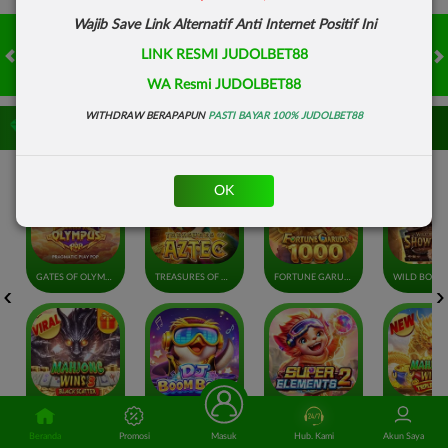
Wajib Save Link Alternatif Anti Internet Positif Ini
LINK RESMI JUDOLBET88
HOT GAMES
SLOTS
LIVE CASINO
RACE
TOGEL
OL
WA Resmi JUDOLBET88
WITHDRAW BERAPAPUN
PASTI BAYAR 100% JUDOLBET88
Game Populer
OK
GATES OF OLYMPUS POP
TREASURES OF AZTEC
FORTUNE GARUDA 1000
MAHJONG WINS 3 – BLACK SCATTER
DJ BOOM BOOM
SUPER ELEMENTS 2
Beranda
Promosi
Masuk
Hub. Kami
Akun Saya