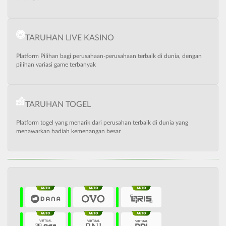
TARUHAN LIVE KASINO
Platform Pilihan bagi perusahaan-perusahaan terbaik di dunia, dengan
pilihan variasi game terbanyak
TARUHAN TOGEL
Platform togel yang menarik dari perusahan terbaik di dunia yang
menawarkan hadiah kemenangan besar