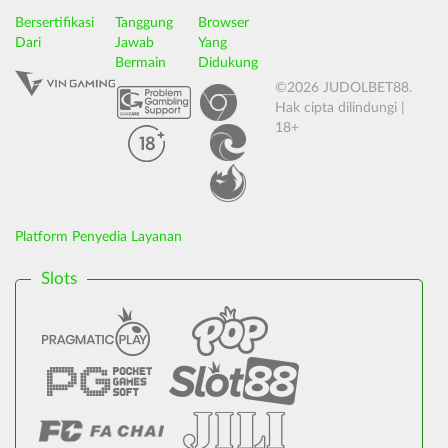
Bersertifikasi
Tanggung
Browser
Dari
Jawab
Yang
Bermain
Didukung
©2026 JUDOLBET88.
Hak cipta dilindungi |
18+
Platform Penyedia Layanan
Slots