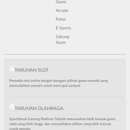
Game
Arcade
Poker
E-Sports
Sabung
Ayam
TARUHAN SLOT
Penyedia slot online dengan beragam pilihan game menarik yang
memudahkan pemain untuk mencapai jackpot
TARUHAN OLAHRAGA
Sportsbook Gaming Platform Terbaik menawarkan lebih banyak game,
odds yang lebih tinggi, dan menyediakan pilihan yang lebih banyak
untuk pemain.