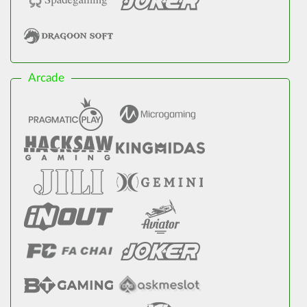
Arcade