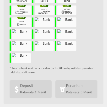
* Selama bank maintenance dan bank offline deposit dan penarikan
tidak dapat diproses
Deposit
Penarikan
Rata-rata 1 Menit
Rata-rata 5 Menit