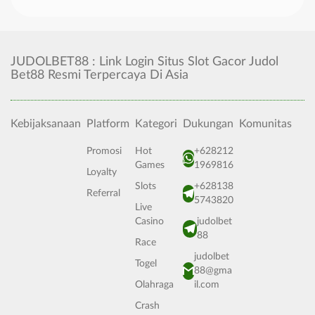
JUDOLBET88 : Link Login Situs Slot Gacor Judol
Bet88 Resmi Terpercaya Di Asia
Kebijaksanaan
Platform
Kategori
Dukungan
Komunitas
Promosi
Hot
+628212
Games
1969816
Loyalty
Slots
+628138
Referral
5743820
Live
Casino
judolbet
88
Race
judolbet
Togel
88@gma
Olahraga
il.com
Crash