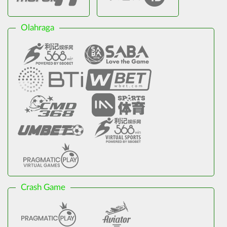
Olahraga
Crash Game