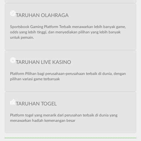
TARUHAN OLAHRAGA
Sportsbook Gaming Platform Terbaik menawarkan lebih banyak game,
odds yang lebih tinggi, dan menyediakan pilihan yang lebih banyak
untuk pemain.
TARUHAN LIVE KASINO
Platform Pilihan bagi perusahaan-perusahaan terbaik di dunia, dengan
pilihan variasi game terbanyak
TARUHAN TOGEL
Platform togel yang menarik dari perusahan terbaik di dunia yang
menawarkan hadiah kemenangan besar