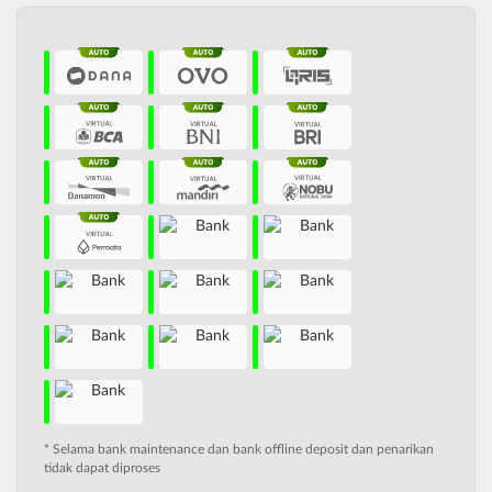
* Selama bank maintenance dan bank offline deposit dan penarikan
tidak dapat diproses