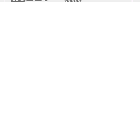
Poker