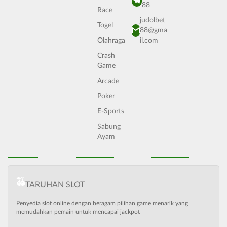
88
Race
judolbet
Togel
88@gma
Olahraga
il.com
Crash
Game
Arcade
Poker
E-Sports
Sabung
Ayam
TARUHAN SLOT
Penyedia slot online dengan beragam pilihan game menarik yang
memudahkan pemain untuk mencapai jackpot