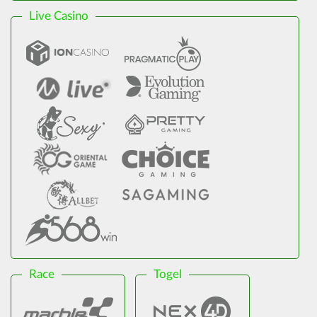
Live Casino
Race
Togel