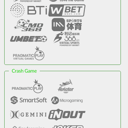
Crash Game