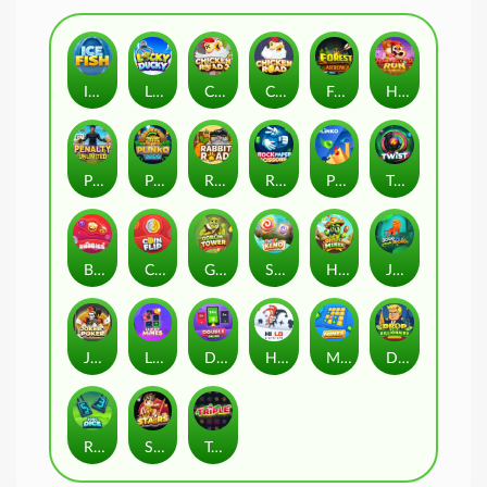
Ice Fish
Lucky Ducky
Chicken Road 2.0
Chicken Road
Forest Arrow
Hamster Run
Penalty Unlimited
Plinko Aztec
Rabbit Road
Rock Paper Scissors
Plinko 1000
Twist
Bubbles
Сoinflip
Goblin-tower
Sweet Keno
Hot-mines
Jogo Do Bicho
Joker Poker
Lucky mines
Double Online
Hilo Joker
Mines
Drop The Billionaire
Robo dice
Stairs
Triple