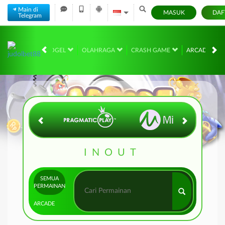
Main di
MASUK
DAF
Telegram
RACE
TOGEL
OLAHRAGA
CRASH GAME
ARCADE
INOUT
SEMUA
PERMAINAN
ARCADE