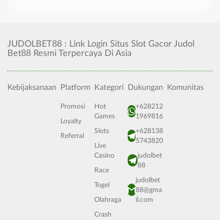
JUDOLBET88 : Link Login Situs Slot Gacor Judol
Bet88 Resmi Terpercaya Di Asia
Kebijaksanaan
Platform
Kategori
Dukungan
Komunitas
Promosi
Hot
+628212
Games
1969816
Loyalty
Slots
+628138
Referral
5743820
Live
Casino
judolbet
88
Race
judolbet
Togel
88@gma
Olahraga
il.com
Crash