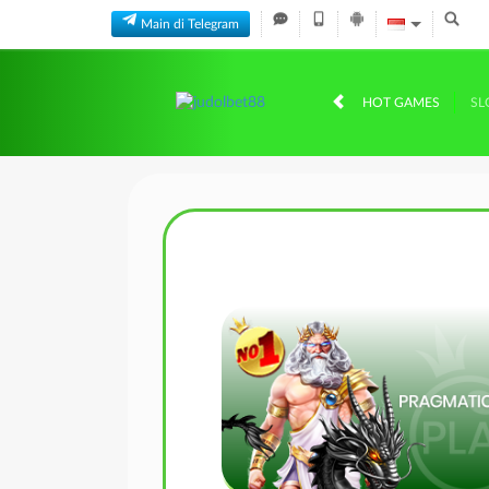
Main di Telegram
HOT GAMES
SL