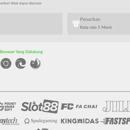
arikan tidak dapat diproses
Penarikan
Rata-rata 5 Menit
Browser Yang Didukung