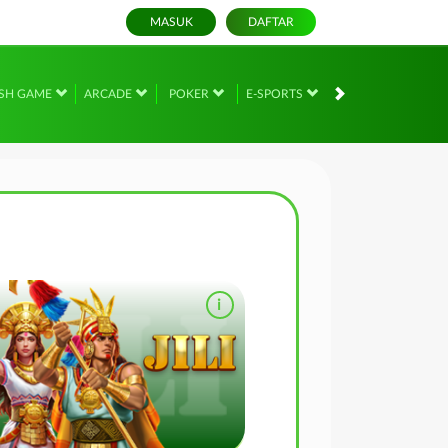
MASUK
DAFTAR
SH GAME
ARCADE
POKER
E-SPORTS
SABUNG AYAM
i