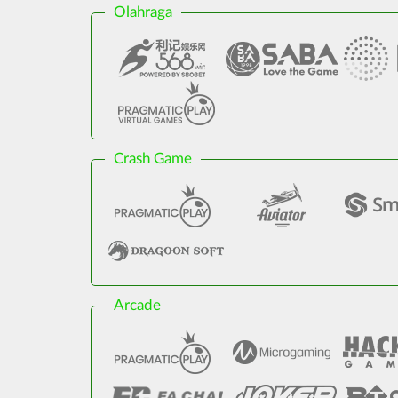
Olahraga
Crash Game
Arcade