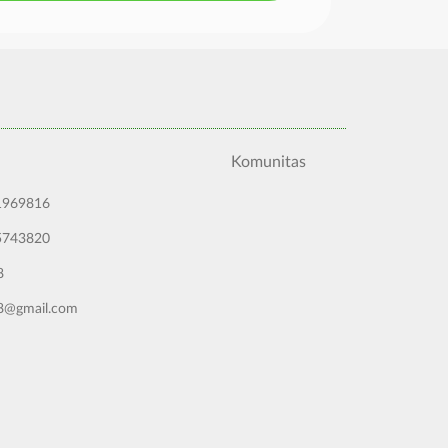
Komunitas
1969816
5743820
8
88@gmail.com