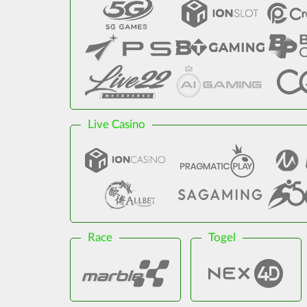
Live Casino
Race
Togel