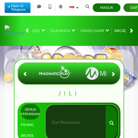
Main di
MASUK
DAF
Telegram
RACE
TOGEL
OLAHRAGA
CRASH GAME
ARCADE
JILI
SEMUA
PERMAINAN
FISHING
ARCADE