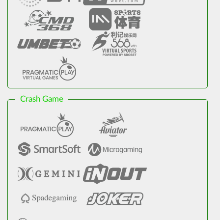
Crash Game