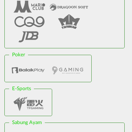
Poker
E-Sports
Sabung Ayam