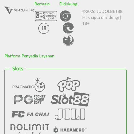
Bermain
Didukung
©2026 JUDOLBET88.
Hak cipta dilindungi |
18+
Platform Penyedia Layanan
Slots