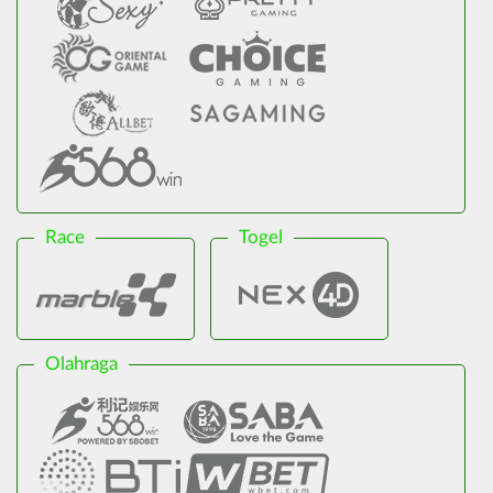
Race
Togel
Olahraga