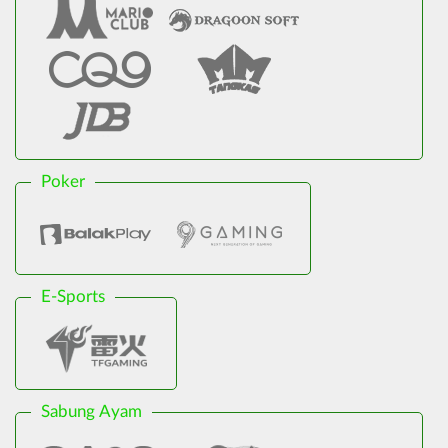
Poker
E-Sports
Sabung Ayam