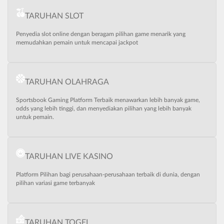
TARUHAN SLOT
Penyedia slot online dengan beragam pilihan game menarik yang
memudahkan pemain untuk mencapai jackpot
TARUHAN OLAHRAGA
Sportsbook Gaming Platform Terbaik menawarkan lebih banyak game,
odds yang lebih tinggi, dan menyediakan pilihan yang lebih banyak
untuk pemain.
TARUHAN LIVE KASINO
Platform Pilihan bagi perusahaan-perusahaan terbaik di dunia, dengan
pilihan variasi game terbanyak
TARUHAN TOGEL