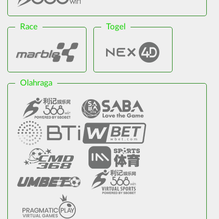
Race
Togel
Olahraga