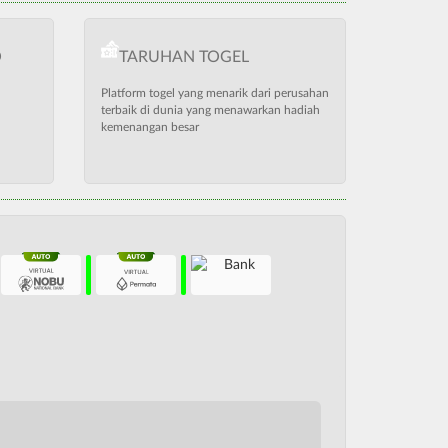
O
TARUHAN TOGEL
Platform togel yang menarik dari perusahan
terbaik di dunia yang menawarkan hadiah
kemenangan besar