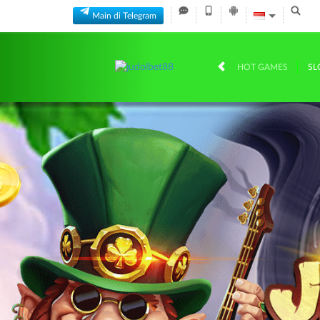
Main di Telegram
HOT GAMES
SL