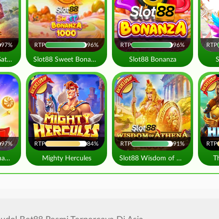
97%
RTP
96%
RTP
96%
RTP
Slot88 Gates of Gatot Kaca 1000
Slot88 Sweet Bonanza 1000
Slot88 Bonanza
S
97%
RTP
84%
RTP
91%
RTP
Slot88 Sweet Bonanza Super Scatter
Mighty Hercules
Slot88 Wisdom of Athena 1000
T