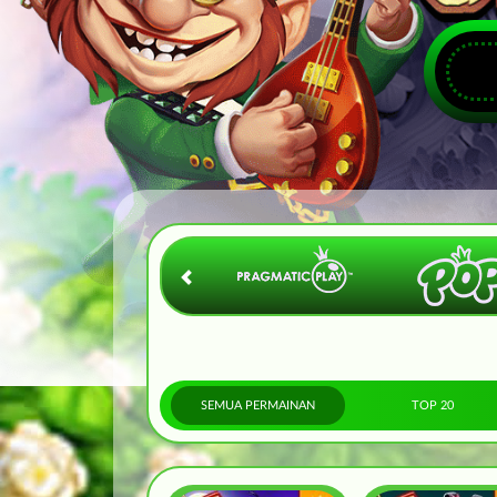
SEMUA PERMAINAN
TOP 20