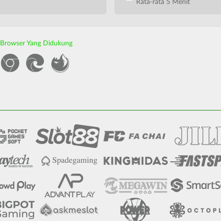
Rata-rata 5 Menit
Browser Yang Didukung