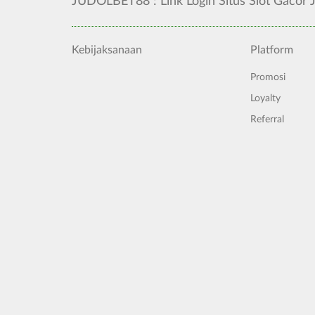
JUDOLBET88 : Link Login Situs Slot Gacor 
Kebijaksanaan
Platform
Promosi
Loyalty
Referral