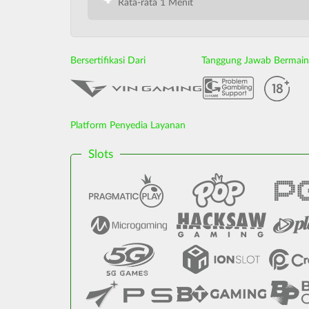
Rata-rata 1 Menit
Bersertifikasi Dari
Tanggung Jawab Bermain
Platform Penyedia Layanan
Slots