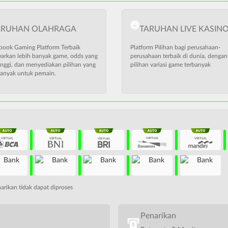
ARUHAN OLAHRAGA
TARUHAN LIVE KASIN
book Gaming Platform Terbaik
Platform Pilihan bagi perusahaan-
rkan lebih banyak game, odds yang
perusahaan terbaik di dunia, dengan
tinggi, dan menyediakan pilihan yang
pilihan variasi game terbanyak
banyak untuk pemain.
arikan tidak dapat diproses
Penarikan