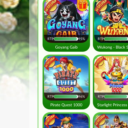
RTP
95%
RTP
Goyang Gaib
RTP
96%
RTP
Pirate Quest 1000