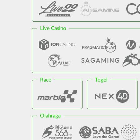
Live Casino
Race
Togel
Olahraga