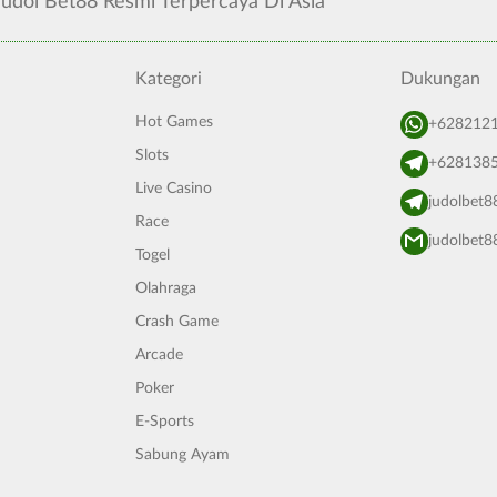
Judol Bet88 Resmi Terpercaya Di Asia
Kategori
Dukungan
Hot Games
+628212
Slots
+628138
Live Casino
judolbet8
Race
judolbet
Togel
Olahraga
Crash Game
Arcade
Poker
E-Sports
Sabung Ayam