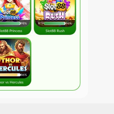
98%
RTP
96%
lot88 Princess
Slot88 Rush
86%
hor vs Hercules