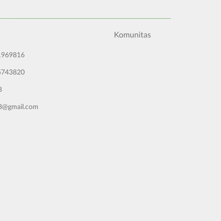
Komunitas
1969816
5743820
8
88@gmail.com