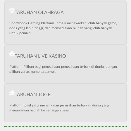
TARUHAN OLAHRAGA
Sportsbook Gaming Platform Terbaik menawarkan lebih banyak game,
odds yang lebih tinggi, dan menyediakan pilihan yang lebih banyak
untuk pemain.
TARUHAN LIVE KASINO
Platform Pilihan bagi perusahaan-perusahaan terbaik di dunia, dengan
pilihan variasi game terbanyak
TARUHAN TOGEL
Platform togel yang menarik dari perusahan terbaik di dunia yang
menawarkan hadiah kemenangan besar