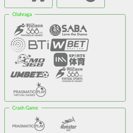
Olahraga
Crash Game