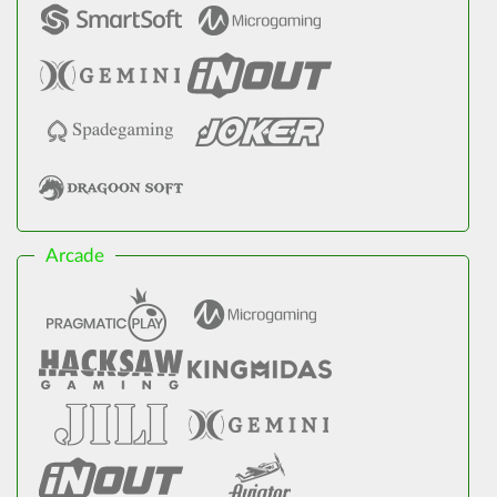
Arcade