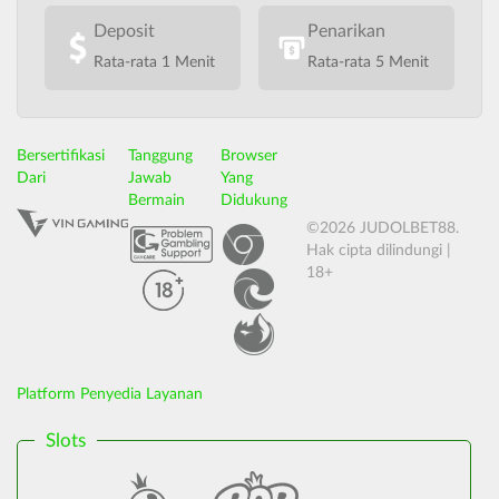
Deposit
Penarikan
Rata-rata 1 Menit
Rata-rata 5 Menit
Bersertifikasi
Tanggung
Browser
Dari
Jawab
Yang
Bermain
Didukung
©2026 JUDOLBET88.
Hak cipta dilindungi |
18+
Platform Penyedia Layanan
Slots