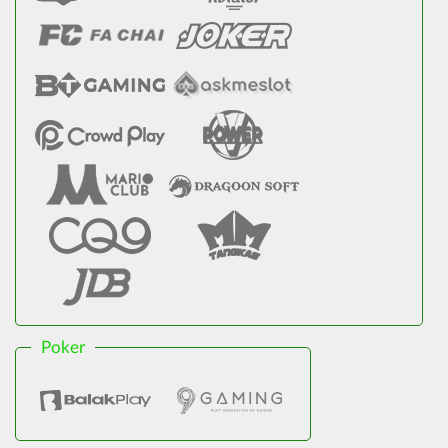
Poker