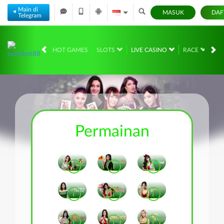
Main di
MASUK
DAF
Telegram
HOT GAMES
SLOTS
LIVE CASINO
RACE
TO
Permainan
i
i
i
i
i
i
i
i
i