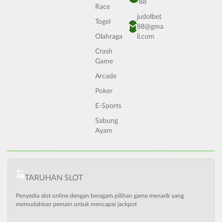
88
Race
judolbet
Togel
88@gma
Olahraga
il.com
Crash
Game
Arcade
Poker
E-Sports
Sabung
Ayam
TARUHAN SLOT
Penyedia slot online dengan beragam pilihan game menarik yang
memudahkan pemain untuk mencapai jackpot