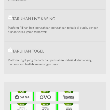
TARUHAN LIVE KASINO
Platform Pilihan bagi perusahaan-perusahaan terbaik di dunia, dengan
pilihan variasi game terbanyak
TARUHAN TOGEL
Platform togel yang menarik dari perusahan terbaik di dunia yang
menawarkan hadiah kemenangan besar