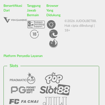
Bersertifikasi
Tanggung
Browser
Dari
Jawab
Yang
Bermain
Didukung
©2026 JUDOLBET88.
Hak cipta dilindungi |
18+
Platform Penyedia Layanan
Slots