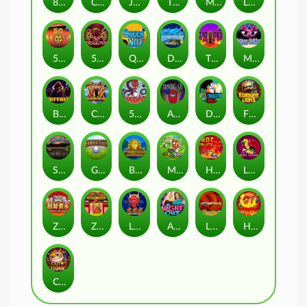
8 BALL SLOTS
CIRCUS
JIN QIAN WA
TRIPLE TWISTER
MIGHTY SPARTAN
LION KING
50 LIONS
50 DRAGONS
QUEEN OF THE NILE
DOLPHIN TREASURE
TIKI TORCH
MISS KITTY
BUFFALO
CHOY SUN DOA
5 DRAGONS
AMONG US
DRAGON BALL
FORTUNE LIONS
SILVER BULLET
GOLDEN TOUR
BOY KING
MARIO GOLF
HOT FRUITS 20
LUCKY JOKER 5
ZHAO CAI TONG ZHI
ZHAO CAI JIN BAO
LONG LONG LONG
A NIGHT OUT
LOTTO MADNESS
HELL HOT 100
CUTE TIGER