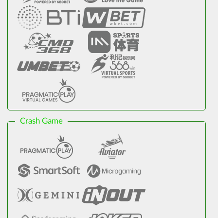
Crash Game