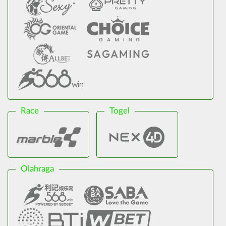
Race
Togel
Olahraga