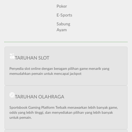
Poker
E-Sports
Sabung
Ayam
TARUHAN SLOT
Penyedia slot online dengan beragam pilihan game menarik yang
memudahkan pemain untuk mencapai jackpot
TARUHAN OLAHRAGA
Sportsbook Gaming Platform Terbaik menawarkan lebih banyak game,
odds yang lebih tinggi, dan menyediakan pilihan yang lebih banyak
untuk pemain.