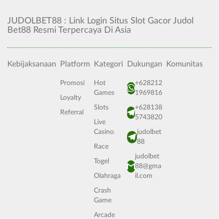
JUDOLBET88 : Link Login Situs Slot Gacor Judol
Bet88 Resmi Terpercaya Di Asia
Kebijaksanaan
Platform
Kategori
Dukungan
Komunitas
Promosi
Hot
+628212
Games
1969816
Loyalty
Slots
+628138
Referral
5743820
Live
Casino
judolbet
88
Race
judolbet
Togel
88@gma
Olahraga
il.com
Crash
Game
Arcade