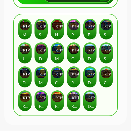
RTP
88%
RTP
86%
RTP
92%
RTP
92%
RTP
84%
RTP
88%
Mole Crash
Shade Dragons Fishing
Happy New Year
Piggy Bank TapTap
Fighter Fire
Super Super Fruit
RTP
81%
RTP
89%
RTP
94%
RTP
84%
RTP
93%
RTP
84%
Jogo Do Bicho
Dragon Master
Mines 2
Crazy King Kong
Dragon Fishing
Spirit Tide Legend
RTP
85%
RTP
81%
RTP
91%
RTP
91%
RTP
84%
RTP
88%
Dragon of Demons
Mines
Classic Mario
Rocket Derby
Dice
Cai Shen Fishing
RTP
93%
RTP
85%
RTP
84%
RTP
88%
RTP
81%
King Of Football
Fishing Disco
Fishing YiLuFa
Running Chicken
Dragon Fishing II