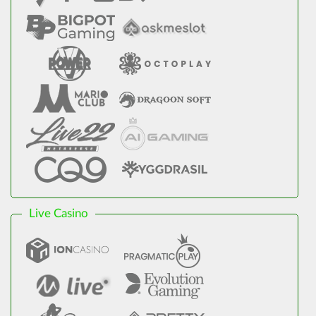
Live Casino