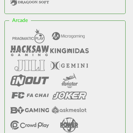
Arcade