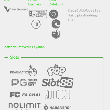
Bermain
Didukung
©2026 JUDOLBET88.
Hak cipta dilindungi |
18+
Platform Penyedia Layanan
Slots