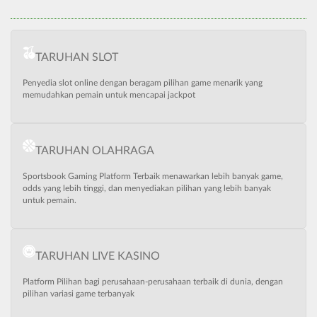
TARUHAN SLOT
Penyedia slot online dengan beragam pilihan game menarik yang
memudahkan pemain untuk mencapai jackpot
TARUHAN OLAHRAGA
Sportsbook Gaming Platform Terbaik menawarkan lebih banyak game,
odds yang lebih tinggi, dan menyediakan pilihan yang lebih banyak
untuk pemain.
TARUHAN LIVE KASINO
Platform Pilihan bagi perusahaan-perusahaan terbaik di dunia, dengan
pilihan variasi game terbanyak