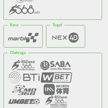
Race
Togel
Olahraga