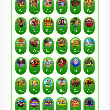
Wild Chuco
NvXia
Alice
Dragon
Three Kingdoms
Pyramid Adventure
Captain
Dragon City
Big Prosperity
Top Gun
Mystery Reels Power Reels
Sahara Gold
Pirate
Wild Buffalo
Indihn Dkehming
Amazon
Orient
Caster Surprise
Panther Moon
Long Teng Hu Xiao
Cookie Pop
Fame
Magic Pearl
Laura
African Wildlife
Fruit
Thai
Reel King Mega
Glorious Rome
Archer