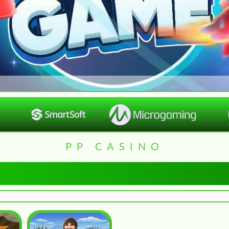
PP CASINO