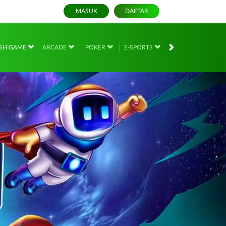
MASUK
DAFTAR
SH GAME
ARCADE
POKER
E-SPORTS
SABUNG AYAM