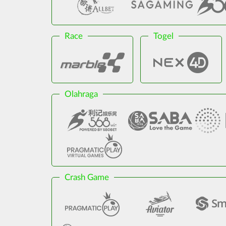
Race
Togel
Olahraga
Crash Game