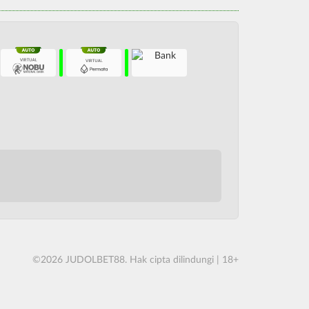
©2026 JUDOLBET88. Hak cipta dilindungi | 18+